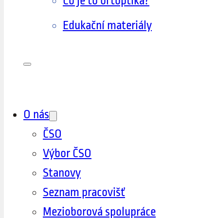
Co je to ortoptika?
Edukační materiály
O nás
ČSO
Výbor ČSO
Stanovy
Seznam pracovišť
Mezioborová spolupráce