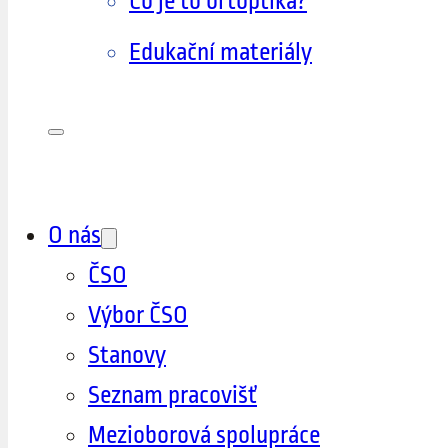
Co je to ortoptika?
Edukační materiály
O nás
ČSO
Výbor ČSO
Stanovy
Seznam pracovišť
Mezioborová spolupráce